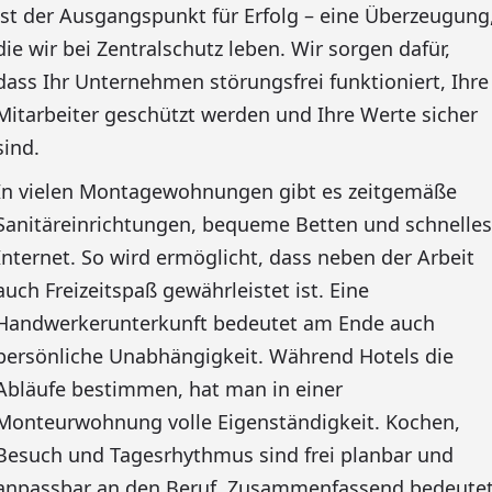
ist der Ausgangspunkt für Erfolg – eine Überzeugung
die wir bei Zentralschutz leben. Wir sorgen dafür,
dass Ihr Unternehmen störungsfrei funktioniert, Ihre
Mitarbeiter geschützt werden und Ihre Werte sicher
sind.
In vielen Montagewohnungen gibt es zeitgemäße
Sanitäreinrichtungen, bequeme Betten und schnelles
Internet. So wird ermöglicht, dass neben der Arbeit
auch Freizeitspaß gewährleistet ist. Eine
Handwerkerunterkunft bedeutet am Ende auch
persönliche Unabhängigkeit. Während Hotels die
Abläufe bestimmen, hat man in einer
Monteurwohnung volle Eigenständigkeit. Kochen,
Besuch und Tagesrhythmus sind frei planbar und
anpassbar an den Beruf. Zusammenfassend bedeute