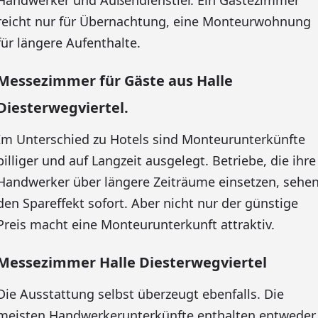
Handwerker und Außendienstler. Ein Gästezimmer
reicht nur für Übernachtung, eine Monteurwohnung
für längere Aufenthalte.
Messezimmer für Gäste aus Halle
Diesterwegviertel.
Im Unterschied zu Hotels sind Monteurunterkünfte
billiger und auf Langzeit ausgelegt. Betriebe, die ihre
Handwerker über längere Zeiträume einsetzen, sehe
den Spareffekt sofort. Aber nicht nur der günstige
Preis macht eine Monteurunterkunft attraktiv.
Messezimmer Halle Diesterwegviertel
Die Ausstattung selbst überzeugt ebenfalls. Die
meisten Handwerkerunterkünfte enthalten entweder