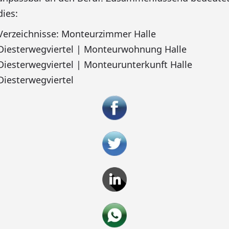
dies:
Verzeichnisse: Monteurzimmer Halle
Diesterwegviertel | Monteurwohnung Halle
Diesterwegviertel | Monteurunterkunft Halle
Diesterwegviertel