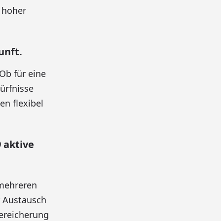
n hoher
unft.
Ob für eine
ürfnisse
n flexibel
 aktive
 mehreren
r Austausch
Bereicherung