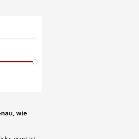
enau, wie
ckzugsort ist.