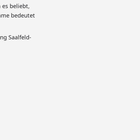
es beliebt,
umme bedeutet
g Saalfeld-