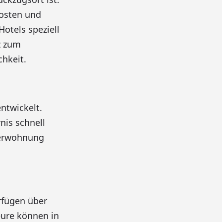
Kosten und
otels speziell
z zum
hkeit.
ntwickelt.
nis schnell
rkerwohnung
rfügen über
ure können in