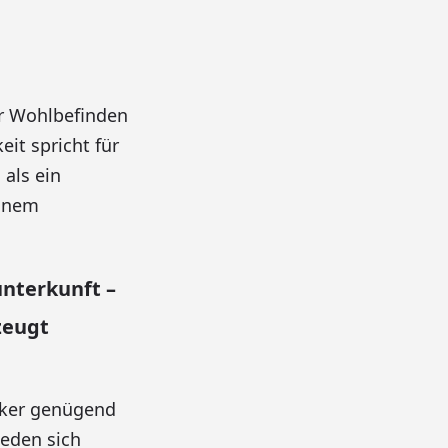
ür Wohlbefinden
it spricht für
als ein
einem
nterkunft –
zeugt
rker genügend
jeden sich