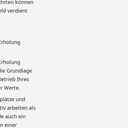
Fahrten können
ld verdient
 Erholung
 Erholung
 die Grundlage
Betrieb Ihres
r Werte.
plätze und
iv arbeiten als
e auch ein
n einer