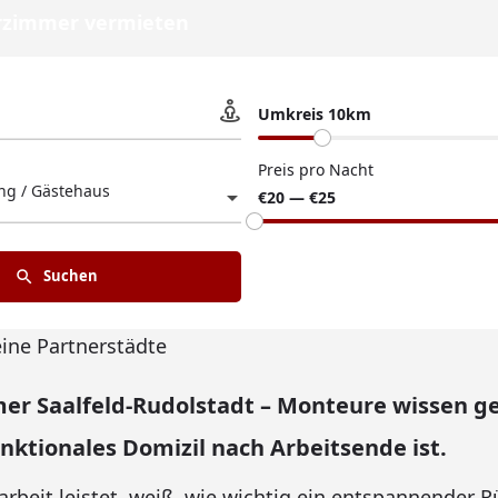
zimmer vermieten
Umkreis 10km
Preis pro Nacht
g / Gästehaus
€20 — €25
Suchen
eine Partnerstädte
r Saalfeld-Rudolstadt – Monteure wissen g
unktionales Domizil nach Arbeitsende ist.
beit leistet, weiß, wie wichtig ein entspannender Rü