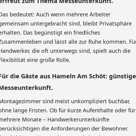
erfreut zum Thema Messeunterkunft.
Das bedeutet: Auch wenn mehrere Arbeiter
gemeinsam untergebracht sind, bleibt Privatsphäre
erhalten. Das begünstigt ein friedliches
Zusammenleben und lässt alle zur Ruhe kommen. Fü
Handwerker, die oft unterwegs sind, spielt auch die
Flexibilität eine große Rolle.
Für die Gäste aus Hameln Am Schöt: günstige
Messeunterkunft.
Montagezimmer sind meist unkompliziert buchbar,
ohne lange Fristen. Ob für kurze Aufenthalte oder für
mehrere Monate – Handwerkerunterkünfte
berücksichtigen die Anforderungen der Bewohner.