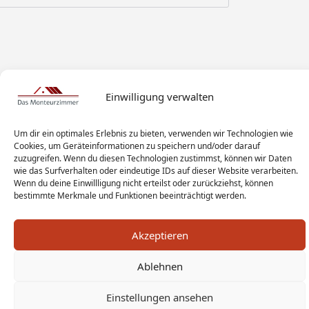
Einwilligung verwalten
Um dir ein optimales Erlebnis zu bieten, verwenden wir Technologien wie
Cookies, um Geräteinformationen zu speichern und/oder darauf
zuzugreifen. Wenn du diesen Technologien zustimmst, können wir Daten
wie das Surfverhalten oder eindeutige IDs auf dieser Website verarbeiten.
Wenn du deine Einwillligung nicht erteilst oder zurückziehst, können
bestimmte Merkmale und Funktionen beeinträchtigt werden.
Akzeptieren
Monteur Tags
Impressum
Datenschutz
Haftungsausschluss
AGB
Widerrufsbelehrung
Ablehnen
Cookies
Sitemap
Sanitär Experten
Einstellungen ansehen
Monteurwohnung Berlin
News