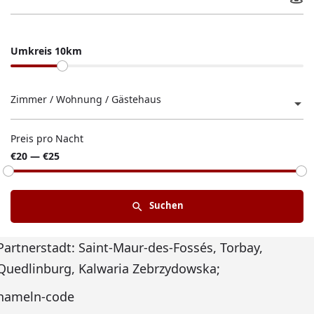
Umkreis 10km
Zimmer / Wohnung / Gästehaus
Preis pro Nacht
€20 — €25
Suchen
Partnerstadt: Saint-Maur-des-Fossés, Torbay,
Quedlinburg, Kalwaria Zebrzydowska;
hameln-code