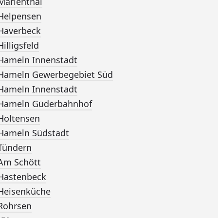
Marienthal
Helpensen
Haverbeck
Hilligsfeld
Hameln Innenstadt
Hameln Gewerbegebiet Süd
Hameln Innenstadt
Hameln Güderbahnhof
Holtensen
Hameln Südstadt
Tündern
Am Schött
Hastenbeck
Heisenküche
Rohrsen