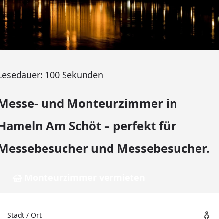
Lesedauer:
100
Sekunden
Messe- und Monteurzimmer in
Hameln Am Schöt – perfekt für
Messebesucher und Messebesucher.
Monteurzimmer vermieten
Stadt / Ort