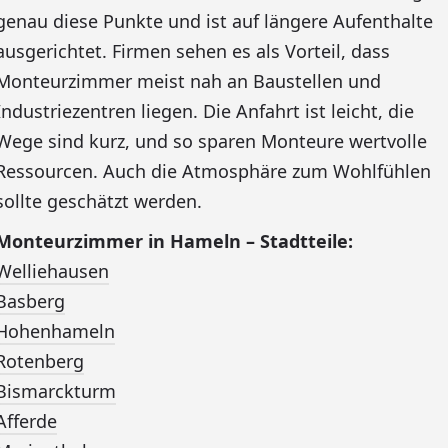
genau diese Punkte und ist auf längere Aufenthalte
ausgerichtet. Firmen sehen es als Vorteil, dass
Monteurzimmer meist nah an Baustellen und
Industriezentren liegen. Die Anfahrt ist leicht, die
Wege sind kurz, und so sparen Monteure wertvolle
Ressourcen. Auch die Atmosphäre zum Wohlfühlen
sollte geschätzt werden.
Monteurzimmer in Hameln – Stadtteile:
Welliehausen
Basberg
Hohenhameln
Rotenberg
Bismarckturm
Afferde