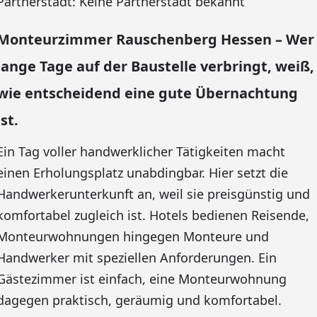
Partnerstadt: Keine Partnerstadt bekannt
Monteurzimmer Rauschenberg Hessen – Wer
lange Tage auf der Baustelle verbringt, weiß,
wie entscheidend eine gute Übernachtung
ist.
Ein Tag voller handwerklicher Tätigkeiten macht
einen Erholungsplatz unabdingbar. Hier setzt die
Handwerkerunterkunft an, weil sie preisgünstig und
komfortabel zugleich ist. Hotels bedienen Reisende,
Monteurwohnungen hingegen Monteure und
Handwerker mit speziellen Anforderungen. Ein
Gästezimmer ist einfach, eine Monteurwohnung
dagegen praktisch, geräumig und komfortabel.