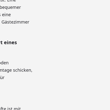
d bequemer
 eine
um Gästezimmer
t eines
oden
ntage schicken,
für
te ist mit