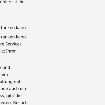
ühlen ist ein
t tanken kann.
t tanken kann.
re Services
tz Ihrer
e und
inem
altung mit
Ende auch ein
s, gibt die
eiten, Besuch