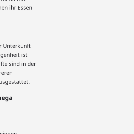
nen ihr Essen
r Unterkunft
genheit ist
te sind in der
reren
sgestattet.
mega
 eigene