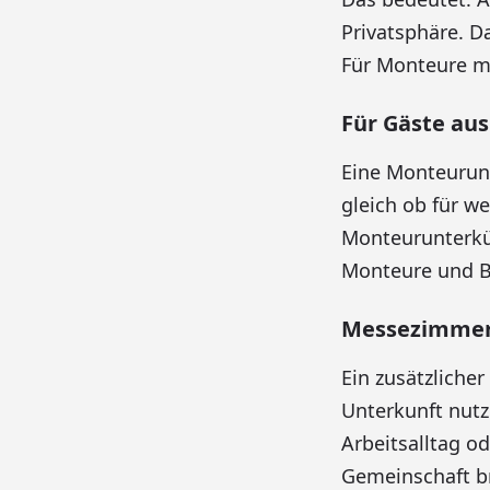
Privatsphäre. D
Für Monteure mi
Für Gäste au
Eine Monteurunt
gleich ob für w
Monteurunterkü
Monteure und Be
Messezimmer 
Ein zusätzliche
Unterkunft nutz
Arbeitsalltag o
Gemeinschaft br