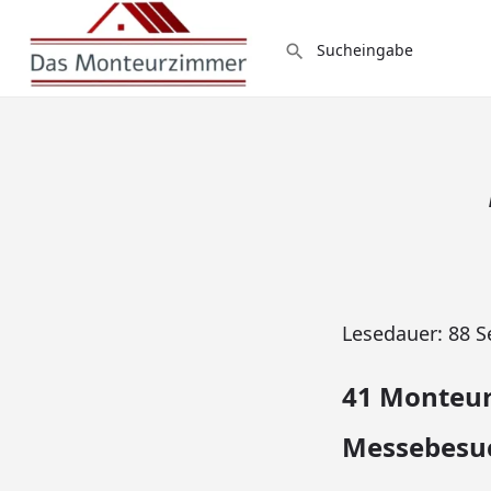
Lesedauer:
88
S
41 Monteur
Messebesuch