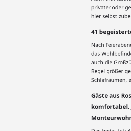
privater oder g
hier selbst zub
41 begeistert
Nach Feierabend
das Wohlbefinde
auch die Großzü
Regel größer ge
Schlafräumen, 
Gäste aus R
komfortabel.
Monteurwoh
Das bedeutet: A