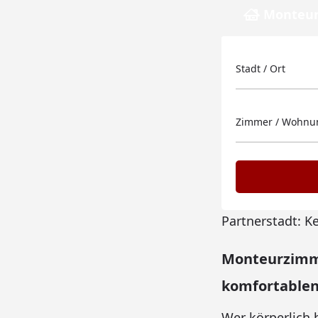
Monteur
Stadt / Ort
Zimmer / Wohnun
Partnerstadt: K
Monteurzimme
komfortablen
Wer körperlich h