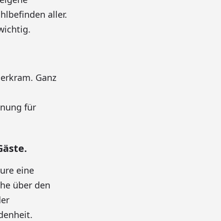
lbefinden aller.
wichtig.
pierkram. Ganz
nung für
äste.
ure eine
che über den
der
denheit.