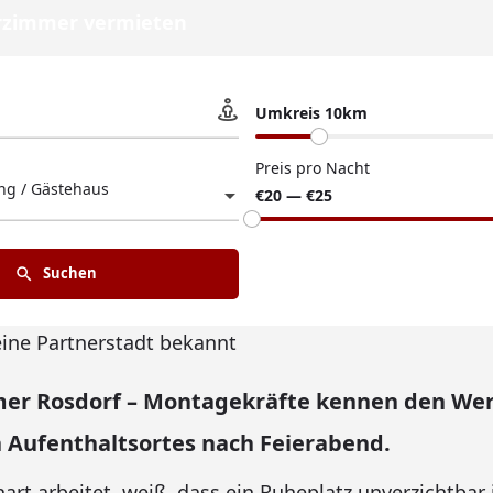
zimmer vermieten
Umkreis 10km
Preis pro Nacht
g / Gästehaus
€20 — €25
Suchen
eine Partnerstadt bekannt
r Rosdorf – Montagekräfte kennen den Wer
 Aufenthaltsortes nach Feierabend.
art arbeitet, weiß, dass ein Ruheplatz unverzichtbar i