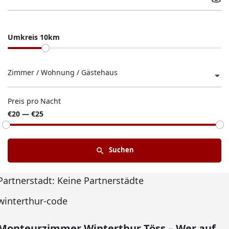
Umkreis 10km
Zimmer / Wohnung / Gästehaus
Preis pro Nacht
€20 — €25
Suchen
Partnerstadt: Keine Partnerstädte
winterthur-code
Monteurzimmer Winterthur Töss – Wer auf