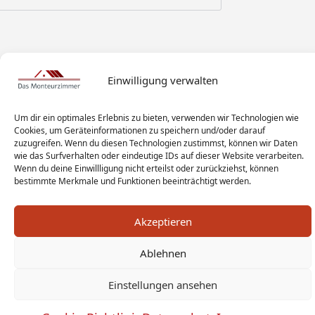
Einwilligung verwalten
Um dir ein optimales Erlebnis zu bieten, verwenden wir Technologien wie
Cookies, um Geräteinformationen zu speichern und/oder darauf
zuzugreifen. Wenn du diesen Technologien zustimmst, können wir Daten
wie das Surfverhalten oder eindeutige IDs auf dieser Website verarbeiten.
Wenn du deine Einwillligung nicht erteilst oder zurückziehst, können
bestimmte Merkmale und Funktionen beeinträchtigt werden.
Akzeptieren
Monteur Tags
Impressum
Datenschutz
Ablehnen
Haftungsausschluss
AGB
Widerrufsbelehrung
Einstellungen ansehen
Cookies
Sitemap
Sanitär Experten
Monteurwohnung Berlin
News