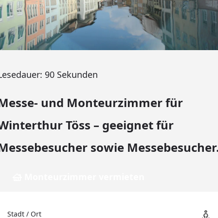
Lesedauer:
90
Sekunden
Messe- und Monteurzimmer für
Winterthur Töss – geeignet für
Messebesucher sowie Messebesucher
Monteurzimmer vermieten
Stadt / Ort